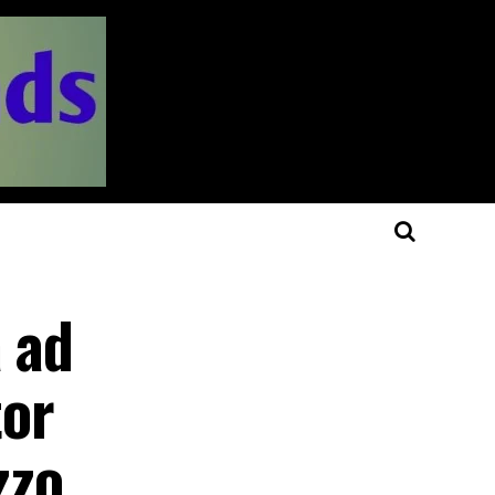
 ad
tor
zzo