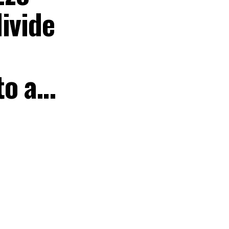
ivide
to a…