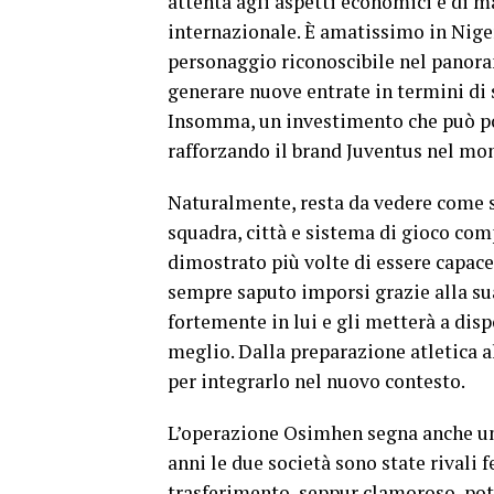
attenta agli aspetti economici e di 
internazionale. È amatissimo in Niger
personaggio riconoscibile nel panoram
generare nuove entrate in termini di
Insomma, un investimento che può po
rafforzando il brand Juventus nel mo
Naturalmente, resta da vedere come s
squadra, città e sistema di gioco com
dimostrato più volte di essere capace 
sempre saputo imporsi grazie alla su
fortemente in lui e gli metterà a disp
meglio. Dalla preparazione atletica al
per integrarlo nel nuovo contesto.
L’operazione Osimhen segna anche un 
anni le due società sono state rivali
trasferimento, seppur clamoroso, pot