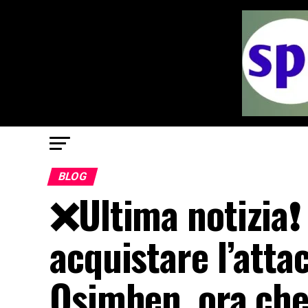
BLOG
❌Ultima notizia❗
acquistare l’atta
Osimhen, ora che 