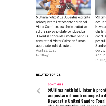
❌Ultima notizia❗ La Juventus è pronta
❌Ultima
ad acquistare l’attaccante del Napoli
acquist
Victor Osimhen, ora che le trattative
Newcast
sul prezzo sono state concluse. La
che le 
Juventus condivide il motivo per cui il
conclus
contratto di Victor Osimhen è stato
per cui
approvato, ed è dovuto a…
Sandro 
April 23, 2025
dovuto
In "Blog"
April 2
In "Blo
RELATED TOPICS:
DON'T MISS
❌Ultima notizia❗ L’Inter è pron
acquistare il centrocampista d
Newcastle United Sandro Tonali