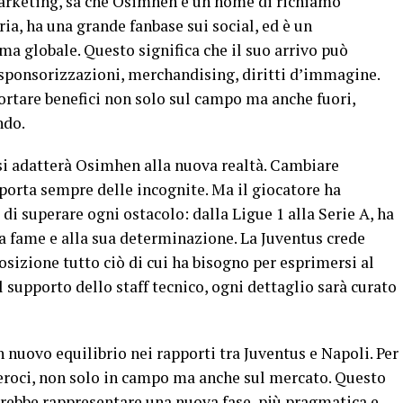
marketing, sa che Osimhen è un nome di richiamo
ia, ha una grande fanbase sui social, ed è un
a globale. Questo significa che il suo arrivo può
 sponsorizzazioni, merchandising, diritti d’immagine.
rtare benefici non solo sul campo ma anche fuori,
ndo.
i adatterà Osimhen alla nuova realtà. Cambiare
porta sempre delle incognite. Ma il giocatore ha
di superare ogni ostacolo: dalla Ligue 1 alla Serie A, ha
a fame e alla sua determinazione. La Juventus crede
osizione tutto ciò di cui ha bisogno per esprimersi al
 supporto dello staff tecnico, ogni dettaglio sarà curato
nuovo equilibrio nei rapporti tra Juventus e Napoli. Per
 feroci, non solo in campo ma anche sul mercato. Questo
rebbe rappresentare una nuova fase, più pragmatica e