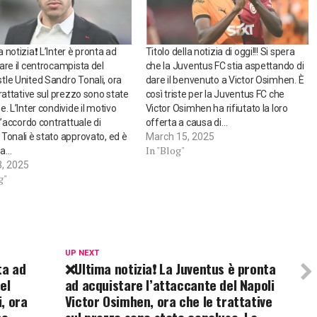
 notizia❗ L’Inter è pronta ad
Titolo della notizia di oggi!!! Si spera
are il centrocampista del
che la Juventus FC stia aspettando di
le United Sandro Tonali, ora
dare il benvenuto a Victor Osimhen. È
trattative sul prezzo sono state
così triste per la Juventus FC che
e. L’Inter condivide il motivo
Victor Osimhen ha rifiutato la loro
 l’accordo contrattuale di
offerta a causa di…
Tonali è stato approvato, ed è
March 15, 2025
In "Blog"
 a…
3, 2025
g"
UP NEXT
ta ad
❌Ultima notizia❗ La Juventus è pronta
el
ad acquistare l’attaccante del Napoli
, ora
Victor Osimhen, ora che le trattative