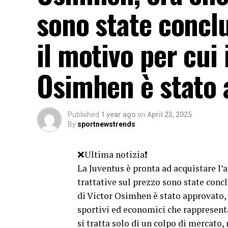
sono state concl
il motivo per cui 
Osimhen è stato 
Published
1 year ago
on
April 23, 2025
By
sportnewstrends
❌Ultima notizia❗
La Juventus è pronta ad acquistare l’
trattative sul prezzo sono state concl
di Victor Osimhen è stato approvato, 
sportivi ed economici che rappresent
si tratta solo di un colpo di mercato,