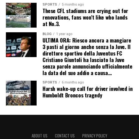
SPORTS
5 months ago
These CFL stadiums are crying out for
renovations, fans won’t like who lands
at No.3.
BLOG
1 year ago
ULTIMA ORA: Riesco ancora a mangiare
3 pasti al giorno anche senza la Juve. Il
direttore sportivo della Juventus FC
Cristiano Giuntoli ha lasciato la Juve
senza parole annunciando ufficialmente
la data del suo addio a causa…
SPORTS
6 months ago
Harsh wake-up call for driver involved in
Humboldt Broncos tragedy
ABOUT US
CONTACT US
PRIVACY POLICY