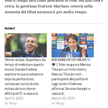
Solo il tempo dirà come andranno le cose. Ma una cosa è
certa: la questione Frattesi-Martinez resterà nella
memoria dei tifosi nerazzurri per molto tempo.
Related
Ultime notizie: Aspettavo da
BREAKING INTER MILAN
tempo di realizzare questo
: L’Inter augura a Marcus
record. Davide Frattesi
Thuram un forte ritorno.
esprime la sua eccitazione
Marcus Thuram non
dopo la partita di ieri,
parteciperà alla partita di
conclusasi con la brutta
oggi contro l’Udinese,
notizia del suo ritorno
afferma Simone Inzaghi a
all’Empoli FC a causa di…
causa di…
April 9, 2025
March 30, 2025
In "Blog"
In "Blog"