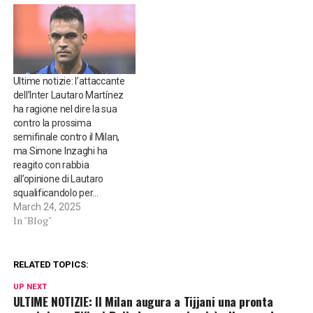
Ultime notizie: l’attaccante
dell’Inter Lautaro Martínez
ha ragione nel dire la sua
contro la prossima
semifinale contro il Milan,
ma Simone Inzaghi ha
reagito con rabbia
all’opinione di Lautaro
squalificandolo per…
March 24, 2025
In "Blog"
RELATED TOPICS:
UP NEXT
ULTIME NOTIZIE: Il Milan augura a Tijjani una pronta