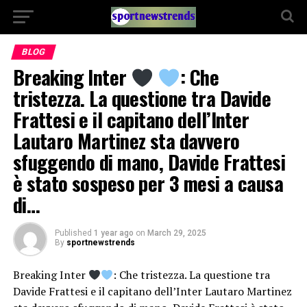
BLOG
Breaking Inter
: Che
tristezza. La questione tra Davide
Frattesi e il capitano dell’Inter
Lautaro Martinez sta davvero
sfuggendo di mano, Davide Frattesi
è stato sospeso per 3 mesi a causa
di…
Published
1 year ago
on
March 29, 2025
By
sportnewstrends
Breaking Inter
: Che tristezza. La questione tra
Davide Frattesi e il capitano dell’Inter Lautaro Martinez