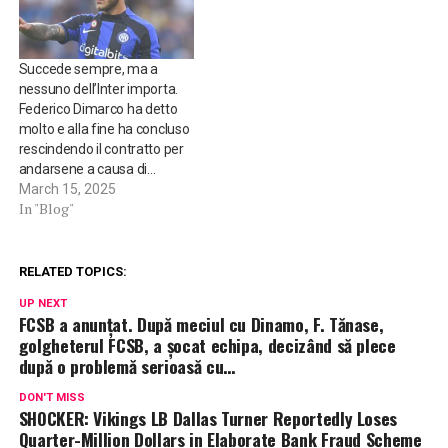
Succede sempre, ma a
nessuno dell’Inter importa.
Federico Dimarco ha detto
molto e alla fine ha concluso
rescindendo il contratto per
andarsene a causa di…
March 15, 2025
In "Blog"
RELATED TOPICS:
UP NEXT
FCSB a anunțat. După meciul cu Dinamo, F. Tănase,
golgheterul FCSB, a șocat echipa, decizând să plece
după o problemă serioasă cu…
DON'T MISS
SHOCKER: Vikings LB Dallas Turner Reportedly Loses
Quarter-Million Dollars in Elaborate Bank Fraud Scheme