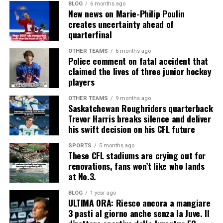
BLOG
6 months ago
New news on Marie-Philip Poulin
creates uncertainty ahead of
quarterfinal
OTHER TEAMS
6 months ago
Police comment on fatal accident that
claimed the lives of three junior hockey
players
OTHER TEAMS
9 months ago
Saskatchewan Roughriders quarterback
Trevor Harris breaks silence and deliver
his swift decision on his CFL future
SPORTS
5 months ago
These CFL stadiums are crying out for
renovations, fans won’t like who lands
at No.3.
BLOG
1 year ago
ULTIMA ORA: Riesco ancora a mangiare
3 pasti al giorno anche senza la Juve. Il