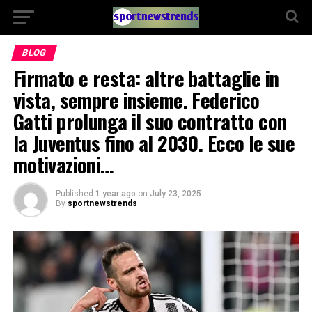
BLOG
Firmato e resta: altre battaglie in
vista, sempre insieme. Federico
Gatti prolunga il suo contratto con
la Juventus fino al 2030. Ecco le sue
motivazioni…
Published
1 year ago
on
July 23, 2025
By
sportnewstrends