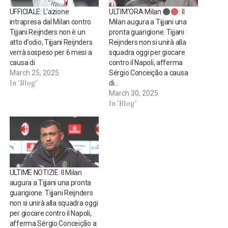
UFFICIALE: L’azione
ULTIM’ORA Milan
: Il
intrapresa dal Milan contro
Milan augura a Tijjani una
Tijjani Reijnders non è un
pronta guarigione. Tijjani
atto d’odio, Tijjani Reijnders
Reijnders non si unirà alla
verrà sospeso per 6 mesi a
squadra oggi per giocare
causa di
contro il Napoli, afferma
March 25, 2025
Sérgio Conceição a causa
In "Blog"
di…
March 30, 2025
In "Blog"
ULTIME NOTIZIE: Il Milan
augura a Tijjani una pronta
guarigione. Tijjani Reijnders
non si unirà alla squadra oggi
per giocare contro il Napoli,
afferma Sérgio Conceição a