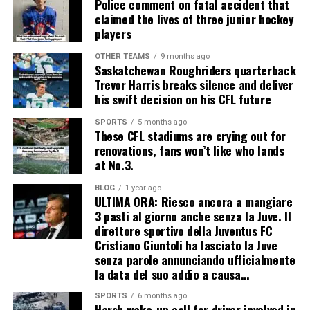
Police comment on fatal accident that
claimed the lives of three junior hockey
players
OTHER TEAMS
9 months ago
Saskatchewan Roughriders quarterback
Trevor Harris breaks silence and deliver
his swift decision on his CFL future
SPORTS
5 months ago
These CFL stadiums are crying out for
renovations, fans won’t like who lands
at No.3.
BLOG
1 year ago
ULTIMA ORA: Riesco ancora a mangiare
3 pasti al giorno anche senza la Juve. Il
direttore sportivo della Juventus FC
Cristiano Giuntoli ha lasciato la Juve
senza parole annunciando ufficialmente
la data del suo addio a causa…
SPORTS
6 months ago
Harsh wake-up call for driver involved in