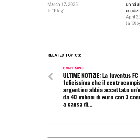
March 17, 2025
unirsi 
In "Blog"
condizio
April 2
In "Blo
RELATED TOPICS:
DON'T MISS
ULTIME NOTIZIE: La Juventus FC 
felicissima che il centrocampi
argentino abbia accettato un’
da 40 milioni di euro con 3 con
a causa di…