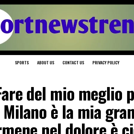
SPORTS
ABOUT US
CONTACT US
PRIVACY POLICY
are del mio meglio p
 Milano è la mia gra
rmene nel dolore è c