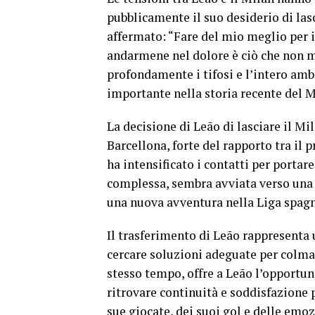
pubblicamente il suo desiderio di lasc
affermato: “Fare del mio meglio per 
andarmene nel dolore è ciò che non m
profondamente i tifosi e l’intero ambi
importante nella storia recente del M
La decisione di Leão di lasciare il Mil
Barcellona, forte del rapporto tra il 
ha intensificato i contatti per portar
complessa, sembra avviata verso una 
una nuova avventura nella Liga spagn
Il trasferimento di Leão rappresenta u
cercare soluzioni adeguate per colmar
stesso tempo, offre a Leão l’opportun
ritrovare continuità e soddisfazione pr
sue giocate, dei suoi gol e delle emoz