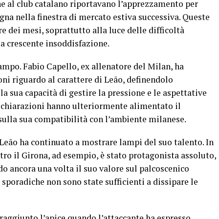
ne al club catalano riportavano l’apprezzamento per
agna nella finestra di mercato estiva successiva. Queste
re dei mesi, soprattutto alla luce delle difficoltà
ua crescente insoddisfazione.
campo. Fabio Capello, ex allenatore del Milan, ha
i riguardo al carattere di Leão, definendolo
a sua capacità di gestire la pressione e le aspettative
dichiarazioni hanno ulteriormente alimentato il
 sulla sua compatibilità con l’ambiente milanese.
, Leão ha continuato a mostrare lampi del suo talento. In
ro il Girona, ad esempio, è stato protagonista assoluto,
o ancora una volta il suo valore sul palcoscenico
sporadiche non sono state sufficienti a dissipare le
 raggiunto l’apice quando l’attaccante ha espresso