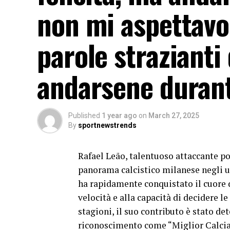
non mi aspettavo.
parole strazianti
andarsene durant
Published
1 year ago
on
March 27, 2025
By
sportnewstrends
Rafael Leão, talentuoso attaccante po
panorama calcistico milanese negli ul
ha rapidamente conquistato il cuore de
velocità e alla capacità di decidere le
stagioni, il suo contributo è stato d
riconoscimento come “Miglior Calciat