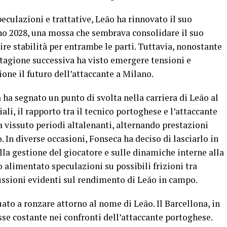
eculazioni e trattative, Leão ha rinnovato il suo
gno 2028, una mossa che sembrava consolidare il suo
ire stabilità per entrambe le parti. Tuttavia, nonostante
tagione successiva ha visto emergere tensioni e
one il futuro dell’attaccante a Milano.
 ha segnato un punto di svolta nella carriera di Leão al
ali, il rapporto tra il tecnico portoghese e l’attaccante
 vissuto periodi altalenanti, alternando prestazioni
In diverse occasioni, Fonseca ha deciso di lasciarlo in
lla gestione del giocatore e sulle dinamiche interne alla
 alimentato speculazioni su possibili frizioni tra
rcussioni evidenti sul rendimento di Leão in campo.
ato a ronzare attorno al nome di Leão. Il Barcellona, in
sse costante nei confronti dell’attaccante portoghese.