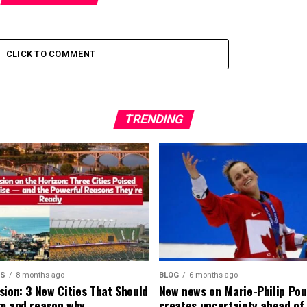
CLICK TO COMMENT
TRENDING
MS
8 months ago
BLOG
6 months ago
sion: 3 New Cities That Should
New news on Marie-Philip Pou
m and reason why
creates uncertainty ahead of