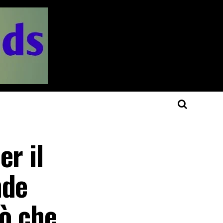
er il
nde
iò che