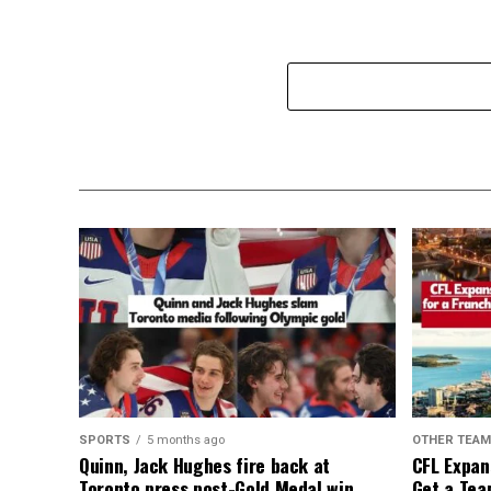
SPORTS
5 months ago
OTHER TEA
Quinn, Jack Hughes fire back at
CFL Expan
Toronto press post-Gold Medal win
Get a Tea