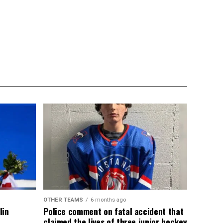
OTHER TEAMS
6 months ago
lin
Police comment on fatal accident that
claimed the lives of three junior hockey