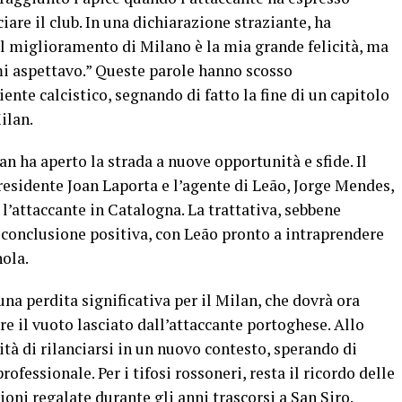
iare il club. In una dichiarazione straziante, ha
il miglioramento di Milano è la mia grande felicità, ma
i aspettavo.” Queste parole hanno scosso
ente calcistico, segnando di fatto la fine di un capitolo
ilan.
an ha aperto la strada a nuove opportunità e sfide. Il
presidente Joan Laporta e l’agente di Leão, Jorge Mendes,
e l’attaccante in Catalogna. La trattativa, sebbene
conclusione positiva, con Leão pronto a intraprendere
ola.
na perdita significativa per il Milan, che dovrà ora
e il vuoto lasciato dall’attaccante portoghese. Allo
ità di rilanciarsi in un nuovo contesto, sperando di
ofessionale. Per i tifosi rossoneri, resta il ricordo delle
ioni regalate durante gli anni trascorsi a San Siro.