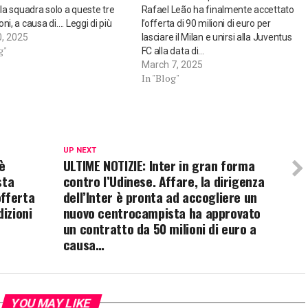
alla squadra solo a queste tre
Rafael Leão ha finalmente accettato
ni, a causa di…. Leggi di più
l’offerta di 90 milioni di euro per
0, 2025
lasciare il Milan e unirsi alla Juventus
g"
FC alla data di…
March 7, 2025
In "Blog"
UP NEXT
è
ULTIME NOTIZIE: Inter in gran forma
sta
contro l’Udinese. Affare, la dirigenza
offerta
dell’Inter è pronta ad accogliere un
dizioni
nuovo centrocampista ha approvato
un contratto da 50 milioni di euro a
causa…
YOU MAY LIKE