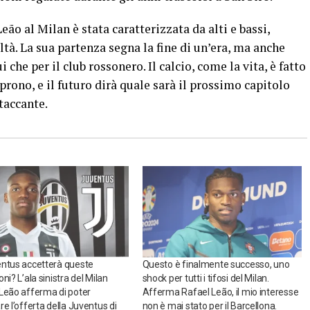
eão al Milan è stata caratterizzata da alti e bassi,
ltà. La sua partenza segna la fine di un’era, ma anche
ui che per il club rossonero. Il calcio, come la vita, è fatto
 aprono, e il futuro dirà quale sarà il prossimo capitolo
taccante.
ntus accetterà queste
Questo è finalmente successo, uno
ni? L’ala sinistra del Milan
shock per tutti i tifosi del Milan.
Leão afferma di poter
Afferma Rafael Leão, il mio interesse
re l’offerta della Juventus di
non è mai stato per il Barcellona.