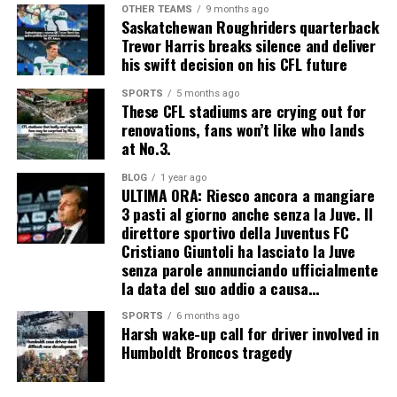
OTHER TEAMS
9 months ago
Saskatchewan Roughriders quarterback
Trevor Harris breaks silence and deliver
his swift decision on his CFL future
SPORTS
5 months ago
These CFL stadiums are crying out for
renovations, fans won’t like who lands
at No.3.
BLOG
1 year ago
ULTIMA ORA: Riesco ancora a mangiare
3 pasti al giorno anche senza la Juve. Il
direttore sportivo della Juventus FC
Cristiano Giuntoli ha lasciato la Juve
senza parole annunciando ufficialmente
la data del suo addio a causa…
SPORTS
6 months ago
Harsh wake-up call for driver involved in
Humboldt Broncos tragedy