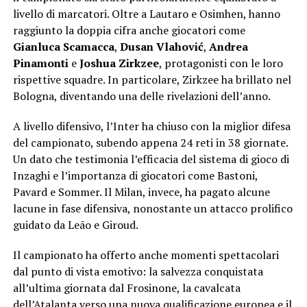
livello di marcatori. Oltre a Lautaro e Osimhen, hanno
raggiunto la doppia cifra anche giocatori come
Gianluca Scamacca
,
Dusan Vlahović
,
Andrea
Pinamonti
e
Joshua Zirkzee
, protagonisti con le loro
rispettive squadre. In particolare, Zirkzee ha brillato nel
Bologna, diventando una delle rivelazioni dell’anno.
A livello difensivo, l’Inter ha chiuso con la miglior difesa
del campionato, subendo appena 24 reti in 38 giornate.
Un dato che testimonia l’efficacia del sistema di gioco di
Inzaghi e l’importanza di giocatori come Bastoni,
Pavard e Sommer. Il Milan, invece, ha pagato alcune
lacune in fase difensiva, nonostante un attacco prolifico
guidato da Leão e Giroud.
Il campionato ha offerto anche momenti spettacolari
dal punto di vista emotivo: la salvezza conquistata
all’ultima giornata dal Frosinone, la cavalcata
dell’Atalanta verso una nuova qualificazione europea e il