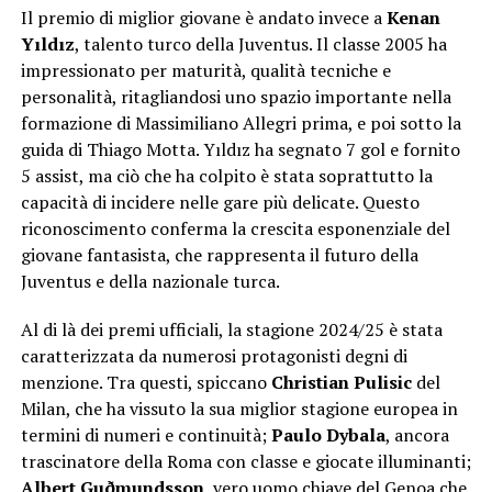
Il premio di miglior giovane è andato invece a
Kenan
Yıldız
, talento turco della Juventus. Il classe 2005 ha
impressionato per maturità, qualità tecniche e
personalità, ritagliandosi uno spazio importante nella
formazione di Massimiliano Allegri prima, e poi sotto la
guida di Thiago Motta. Yıldız ha segnato 7 gol e fornito
5 assist, ma ciò che ha colpito è stata soprattutto la
capacità di incidere nelle gare più delicate. Questo
riconoscimento conferma la crescita esponenziale del
giovane fantasista, che rappresenta il futuro della
Juventus e della nazionale turca.
Al di là dei premi ufficiali, la stagione 2024/25 è stata
caratterizzata da numerosi protagonisti degni di
menzione. Tra questi, spiccano
Christian Pulisic
del
Milan, che ha vissuto la sua miglior stagione europea in
termini di numeri e continuità;
Paulo Dybala
, ancora
trascinatore della Roma con classe e giocate illuminanti;
Albert Guðmundsson
, vero uomo chiave del Genoa che