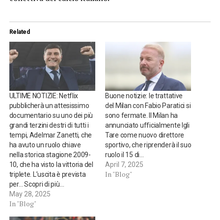
Related
ULTIME NOTIZIE: Netflix
Buone notizie: le trattative
pubblicherà un attesissimo
del Milan con Fabio Paratici si
documentario su uno dei più
sono fermate. Il Milan ha
grandi terzini destri di tutti i
annunciato ufficialmente Igli
tempi, Adelmar Zanetti, che
Tare come nuovo direttore
ha avuto un ruolo chiave
sportivo, che riprenderà il suo
nella storica stagione 2009-
ruolo il 15 di…
10, che ha visto la vittoria del
April 7, 2025
In "Blog"
triplete. L’uscita è prevista
per… Scopri di più…
May 28, 2025
In "Blog"