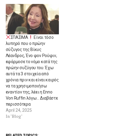
ΣΠΑΣΙΜΑ
Είναι τόσο
λυπηρό που ο πρώην
σύζυγος της Βίκυς
Λέανδρος, Ένο φον Ρούφιν,
εφάρμοσε το νόμο κατά της
πρώην συζύγου του. Έχω
αυτά τα 3 στοιχεία από
χρόνια πριν και είναι καιρός
να τα χρησιμοποιήσω
εναντίον της, λέει η Enno
Von Ruffin λόγω… Διαβάστε
περισσότερα
April 24, 2025
In "Blog"
RELATED TOPICS: