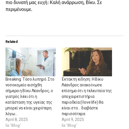
πιο δυνατή μας ευχή: Καλή ανάρρωση, Βίκυ. Σε
περιμένουμε.
Related
Breaking: Τόσο λυπηρό. Στο
Έκτακτη είδηση: Η Βίκυ
νοσοκομείο εισήχθη
Λέανδρος ανακοίνωσε
σήμερα η Βίκυ Λέανδρος, ο
επίσημα ότι η τελευταία της
γιατρός λέει ότι η
αποχαιρετιστήρια
κατάσταση της υγείας της
περιοδεία (I love life) θα
μπορεί να είναι χειρότερη
είναι στο… διαβάστε
λόγω…
περισσότερα
April 8, 2025
April 9, 2025
In "Blog"
In "Blog"