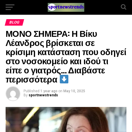
BLOG
ΜΟΝΟ ΣΗΜΕΡΑ: Η Βίκυ
Λέανδρος βρίσκεται σε
κρίσιμη κατάσταση που οδηγεί
στο νοσοκομείο και ιδού τι
είπε ο γιατρός… Διαβάστε
περισσότερα
Published
1 year ago
on
May 10, 2025
By
sportnewstrends