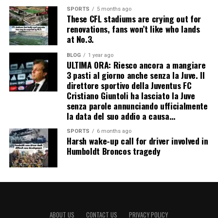
SPORTS
5 months ago
These CFL stadiums are crying out for
renovations, fans won’t like who lands
at No.3.
BLOG
1 year ago
ULTIMA ORA: Riesco ancora a mangiare
3 pasti al giorno anche senza la Juve. Il
direttore sportivo della Juventus FC
Cristiano Giuntoli ha lasciato la Juve
senza parole annunciando ufficialmente
la data del suo addio a causa…
SPORTS
6 months ago
Harsh wake-up call for driver involved in
Humboldt Broncos tragedy
ABOUT US
CONTACT US
PRIVACY POLICY