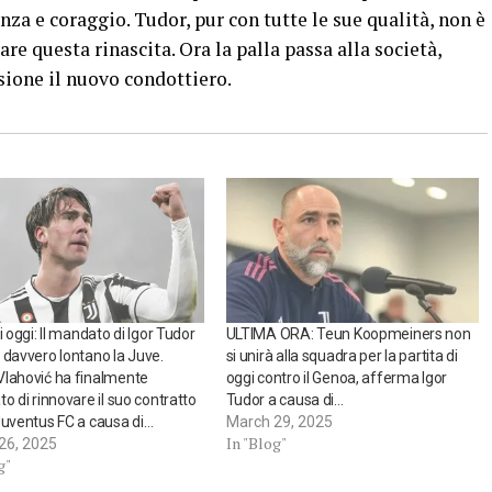
za e coraggio. Tudor, pur con tutte le sue qualità, non è
re questa rinascita. Ora la palla passa alla società,
isione il nuovo condottiero.
i oggi: Il mandato di Igor Tudor
ULTIMA ORA: Teun Koopmeiners non
 davvero lontano la Juve.
si unirà alla squadra per la partita di
lahović ha finalmente
oggi contro il Genoa, afferma Igor
to di rinnovare il suo contratto
Tudor a causa di…
Juventus FC a causa di…
March 29, 2025
In "Blog"
26, 2025
g"