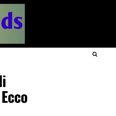
di
. Ecco