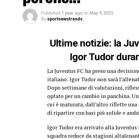
Published
1 year ago
on
May 9, 2025
By
sportnewstrends
Ultime notizie: la Ju
Igor Tudor duran
La Juventus FC ha preso una decision
italiano: Igor Tudor non sarà l’allen
Dopo settimane di valutazioni, rifless
optato per un cambio in panchina. Una
cui è maturata, dall’altro riflette una
di ripartire con basi più solide e ambi
Igor Tudor era arrivato alla Juventus
squadra reduce da stagioni altalenant