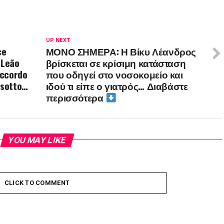
UP NEXT
ce
ΜΟΝΟ ΣΗΜΕΡΑ: Η Βίκυ Λέανδρος
 Leão
βρίσκεται σε κρίσιμη κατάσταση
accordo
που οδηγεί στο νοσοκομείο και
 sotto…
ιδού τι είπε ο γιατρός… Διαβάστε
περισσότερα
YOU MAY LIKE
CLICK TO COMMENT