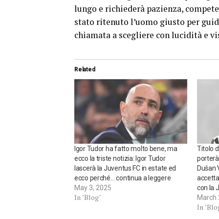
lungo e richiederà pazienza, competen
stato ritenuto l’uomo giusto per guida
chiamata a scegliere con lucidità e v
Related
Igor Tudor ha fatto molto bene, ma
Titolo d
ecco la triste notizia: Igor Tudor
porterà
lascerà la Juventus FC in estate ed
Dušan V
ecco perché… continua a leggere
accetta
May 3, 2025
con la 
In "Blog"
March 
In "Blo