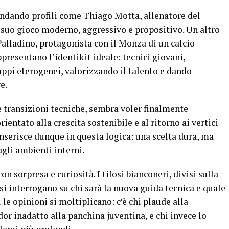
ondando profili come Thiago Motta, allenatore del
l suo gioco moderno, aggressivo e propositivo. Un altro
Palladino, protagonista con il Monza di un calcio
resentano l’identikit ideale: tecnici giovani,
uppi eterogenei, valorizzando il talento e dando
e.
e transizioni tecniche, sembra voler finalmente
ientato alla crescita sostenibile e al ritorno ai vertici
inserisce dunque in questa logica: una scelta dura, ma
agli ambienti interni.
n sorpresa e curiosità. I tifosi bianconeri, divisi sulla
a si interrogano su chi sarà la nuova guida tecnica e quale
l le opinioni si moltiplicano: c’è chi plaude alla
or inadatto alla panchina juventina, e chi invece lo