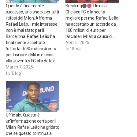
Questo è finalmente
Breaking
: Unirsi al
successo, uno shock per tutti
Chelsea FC è la scelta
i tifosi del Milan. Afferma
migliore per me. Rafael Leão
Rafael Leão, il mio interesse
ha accettato un accordo da
non è mai stato per il
100 milioni di euro per
Barcellona. Rafael Leão ha
lasciare il Milan a causa di…
finalmente accettato
April 5, 2025
In "Blog"
l’offerta di 90 milioni di euro
per lasciare il Milan e unirsi
alla Juventus FC alla data di…
March 7, 2025
In "Blog"
Ufficiale: Questa è
un’informazione certa per il
Milan. Rafael Leão ha gridato
che se questo continua a