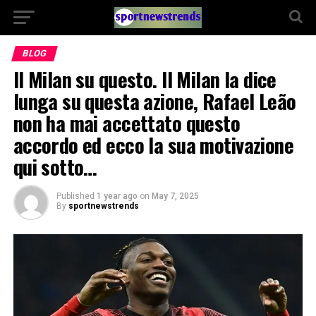
BLOG
Il Milan su questo. Il Milan la dice
lunga su questa azione, Rafael Leão
non ha mai accettato questo
accordo ed ecco la sua motivazione
qui sotto…
Published
1 year ago
on
May 7, 2025
By
sportnewstrends