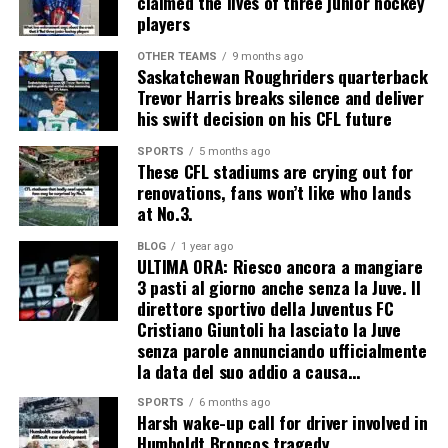
claimed the lives of three junior hockey
players
OTHER TEAMS
9 months ago
Saskatchewan Roughriders quarterback
Trevor Harris breaks silence and deliver
his swift decision on his CFL future
SPORTS
5 months ago
These CFL stadiums are crying out for
renovations, fans won’t like who lands
at No.3.
BLOG
1 year ago
ULTIMA ORA: Riesco ancora a mangiare
3 pasti al giorno anche senza la Juve. Il
direttore sportivo della Juventus FC
Cristiano Giuntoli ha lasciato la Juve
senza parole annunciando ufficialmente
la data del suo addio a causa…
SPORTS
6 months ago
Harsh wake-up call for driver involved in
Humboldt Broncos tragedy