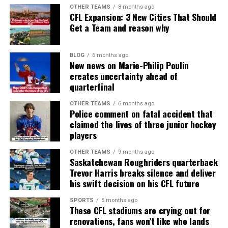
OTHER TEAMS
8 months ago
CFL Expansion: 3 New Cities That Should
Get a Team and reason why
BLOG
6 months ago
New news on Marie-Philip Poulin
creates uncertainty ahead of
quarterfinal
OTHER TEAMS
6 months ago
Police comment on fatal accident that
claimed the lives of three junior hockey
players
OTHER TEAMS
9 months ago
Saskatchewan Roughriders quarterback
Trevor Harris breaks silence and deliver
his swift decision on his CFL future
SPORTS
5 months ago
These CFL stadiums are crying out for
renovations, fans won’t like who lands