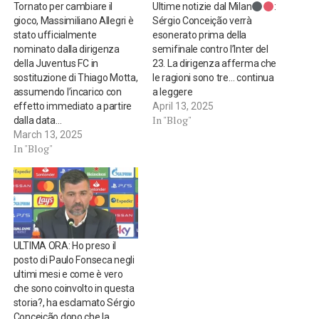
Tornato per cambiare il
Ultime notizie dal Milan
:
gioco, Massimiliano Allegri è
Sérgio Conceição verrà
stato ufficialmente
esonerato prima della
nominato dalla dirigenza
semifinale contro l’Inter del
della Juventus FC in
23. La dirigenza afferma che
sostituzione di Thiago Motta,
le ragioni sono tre… continua
assumendo l’incarico con
a leggere
effetto immediato a partire
April 13, 2025
In "Blog"
dalla data…
March 13, 2025
In "Blog"
ULTIMA ORA: Ho preso il
posto di Paulo Fonseca negli
ultimi mesi e come è vero
che sono coinvolto in questa
storia?, ha esclamato Sérgio
Conceição dopo che la