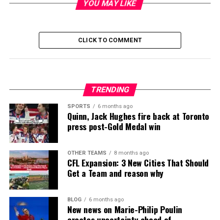
YOU MAY LIKE
CLICK TO COMMENT
TRENDING
SPORTS
6 months ago
Quinn, Jack Hughes fire back at Toronto
press post-Gold Medal win
OTHER TEAMS
8 months ago
CFL Expansion: 3 New Cities That Should
Get a Team and reason why
BLOG
6 months ago
New news on Marie-Philip Poulin
creates uncertainty ahead of