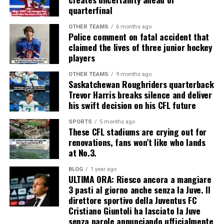
quarterfinal
OTHER TEAMS
6 months ago
Police comment on fatal accident that
claimed the lives of three junior hockey
players
OTHER TEAMS
9 months ago
Saskatchewan Roughriders quarterback
Trevor Harris breaks silence and deliver
his swift decision on his CFL future
SPORTS
5 months ago
These CFL stadiums are crying out for
renovations, fans won’t like who lands
at No.3.
BLOG
1 year ago
ULTIMA ORA: Riesco ancora a mangiare
3 pasti al giorno anche senza la Juve. Il
direttore sportivo della Juventus FC
Cristiano Giuntoli ha lasciato la Juve
senza parole annunciando ufficialmente